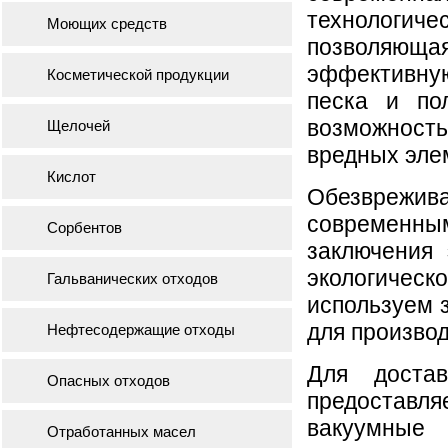
технолог
Моющих средств
позволяю
эффектив
Косметической продукции
песка и по
возможност
Щелочей
вредных эле
Кислот
Обезврежи
современны
Сорбентов
заключения
экологическ
Гальванических отходов
используем з
для произво
Нефтесодержащие отходы
Для доста
Опасных отходов
предоставл
вакуумные
Отработанных масел