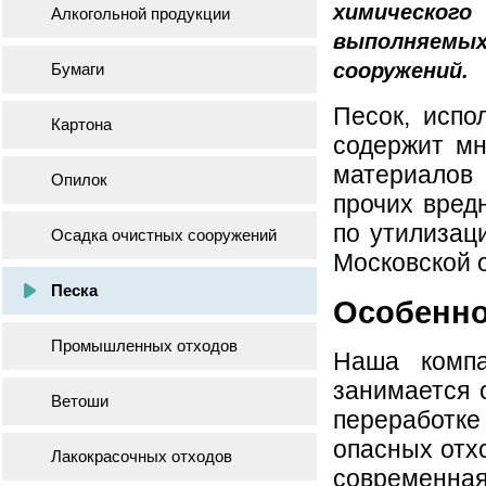
химическог
Алкогольной продукции
выполняем
сооружений.
Бумаги
Песок, испо
Картона
содержит мн
материалов
Опилок
прочих вред
по утилизац
Осадка очистных сооружений
Московской 
Песка
Особенно
Промышленных отходов
Наша компа
занимается 
Ветоши
переработк
опасных отхо
Лакокрасочных отходов
современная